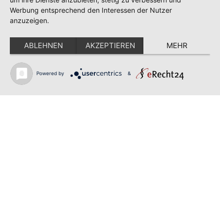
Werbung entsprechend den Interessen der Nutzer
anzuzeigen.
Menü
ABLEHNEN
AKZEPTIEREN
MEHR
Home
Powered by
&
Kontakt
Datenschutzerklärung
Impressum
Anschrift
Gemeinschaftspraxis
Dr. med. C. Conrad
Dr. med. M. Buselmeier
Adolf-Kolping-Straße 30
64521 Groß-Gerau