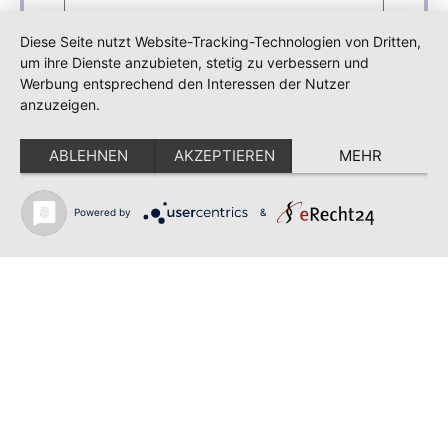
Diese Seite nutzt Website-Tracking-Technologien von Dritten,
um ihre Dienste anzubieten, stetig zu verbessern und
Werbung entsprechend den Interessen der Nutzer
anzuzeigen.
Ja, ich habe die
Datenschutzbestimmungen der Webseite
ABLEHNEN
AKZEPTIEREN
MEHR
gelesen und bin damit einverstanden, dass
meine übermittelten Daten zum Zwecke der
Beantwortung und Bearbeitung meiner
Powered by
&
Anfrage entsprechend der
Datenschutzerklärung
dieser Webseite
gespeichert werden.
Senden